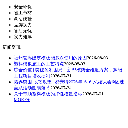
安全环保
省工节材
灵活便捷
品牌实力
售后无忧
实力雄厚
新闻资讯
福州管廊建筑模板能多次使用的原因
2026-08-03
塑料模板施工的工艺特点
2026-08-03
综合价值 | 突破盈利困局！新型模架全维度方案，赋能
工程项目增收提利
2026-07-31
拓界突围·以韧攻坚 | 易安特2026年“6+6”总结大会&团建
轰趴活动圆满落幕
2026-07-24
关于带肋塑料模板的弹性模量指标
2026-07-01
MORE+
扫一扫，关注我们