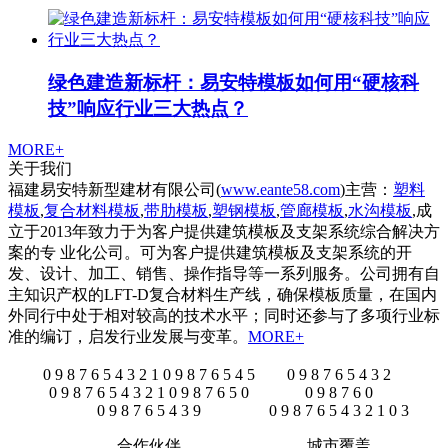
绿色建造新标杆：易安特模板如何用“硬核科
技”响应行业三大热点？
MORE+
关于我们
福建易安特新型建材有限公司(
www.eante58.com
)主营：
塑料
模板
,
复合材料模板
,
带肋模板
,
塑钢模板
,
管廊模板
,
水沟模板
,成
立于2013年致力于为客户提供建筑模板及支架系统综合解决方
案的专 业化公司。可为客户提供建筑模板及支架系统的开
发、设计、加工、销售、操作指导等一系列服务。公司拥有自
主知识产权的LFT-D复合材料生产线，确保模板质量，在国内
外同行中处于相对较高的技术水平；同时还参与了多项行业标
准的编订，启发行业发展与变革。
MORE+
0
9
8
7
6
5
4
3
2
1
0
9
8
7
6
5
4
5
0
9
8
7
6
5
4
3
2
0
9
8
7
6
5
4
3
2
1
0
9
8
7
6
5
0
0
9
8
7
6
0
0
9
8
7
6
5
4
3
9
0
9
8
7
6
5
4
3
2
1
0
3
合作伙伴
城市覆盖