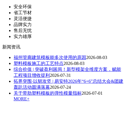
安全环保
省工节材
灵活便捷
品牌实力
售后无忧
实力雄厚
新闻资讯
福州管廊建筑模板能多次使用的原因
2026-08-03
塑料模板施工的工艺特点
2026-08-03
综合价值 | 突破盈利困局！新型模架全维度方案，赋能
工程项目增收提利
2026-07-31
拓界突围·以韧攻坚 | 易安特2026年“6+6”总结大会&团建
轰趴活动圆满落幕
2026-07-24
关于带肋塑料模板的弹性模量指标
2026-07-01
MORE+
扫一扫，关注我们