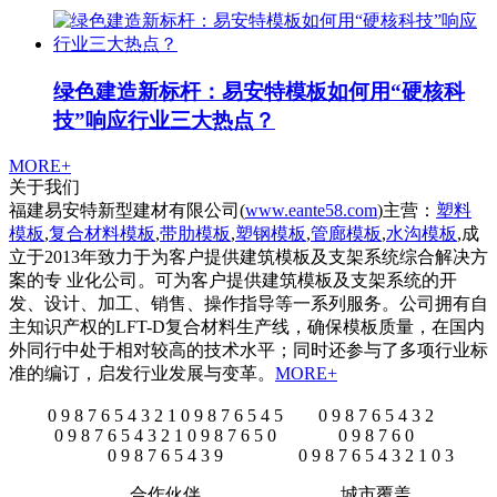
绿色建造新标杆：易安特模板如何用“硬核科
技”响应行业三大热点？
MORE+
关于我们
福建易安特新型建材有限公司(
www.eante58.com
)主营：
塑料
模板
,
复合材料模板
,
带肋模板
,
塑钢模板
,
管廊模板
,
水沟模板
,成
立于2013年致力于为客户提供建筑模板及支架系统综合解决方
案的专 业化公司。可为客户提供建筑模板及支架系统的开
发、设计、加工、销售、操作指导等一系列服务。公司拥有自
主知识产权的LFT-D复合材料生产线，确保模板质量，在国内
外同行中处于相对较高的技术水平；同时还参与了多项行业标
准的编订，启发行业发展与变革。
MORE+
0
9
8
7
6
5
4
3
2
1
0
9
8
7
6
5
4
5
0
9
8
7
6
5
4
3
2
0
9
8
7
6
5
4
3
2
1
0
9
8
7
6
5
0
0
9
8
7
6
0
0
9
8
7
6
5
4
3
9
0
9
8
7
6
5
4
3
2
1
0
3
合作伙伴
城市覆盖