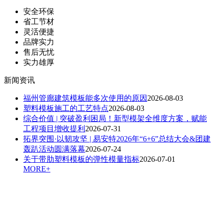
安全环保
省工节材
灵活便捷
品牌实力
售后无忧
实力雄厚
新闻资讯
福州管廊建筑模板能多次使用的原因
2026-08-03
塑料模板施工的工艺特点
2026-08-03
综合价值 | 突破盈利困局！新型模架全维度方案，赋能
工程项目增收提利
2026-07-31
拓界突围·以韧攻坚 | 易安特2026年“6+6”总结大会&团建
轰趴活动圆满落幕
2026-07-24
关于带肋塑料模板的弹性模量指标
2026-07-01
MORE+
扫一扫，关注我们