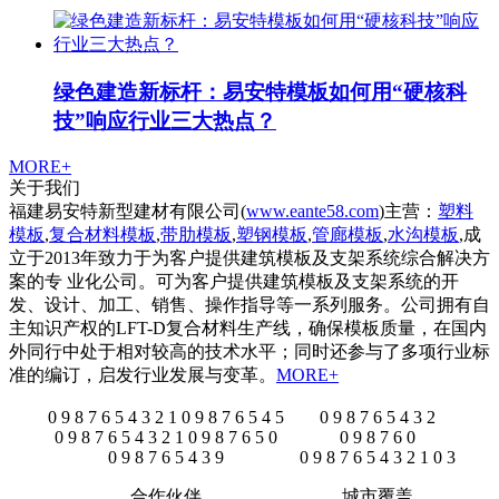
绿色建造新标杆：易安特模板如何用“硬核科
技”响应行业三大热点？
MORE+
关于我们
福建易安特新型建材有限公司(
www.eante58.com
)主营：
塑料
模板
,
复合材料模板
,
带肋模板
,
塑钢模板
,
管廊模板
,
水沟模板
,成
立于2013年致力于为客户提供建筑模板及支架系统综合解决方
案的专 业化公司。可为客户提供建筑模板及支架系统的开
发、设计、加工、销售、操作指导等一系列服务。公司拥有自
主知识产权的LFT-D复合材料生产线，确保模板质量，在国内
外同行中处于相对较高的技术水平；同时还参与了多项行业标
准的编订，启发行业发展与变革。
MORE+
0
9
8
7
6
5
4
3
2
1
0
9
8
7
6
5
4
5
0
9
8
7
6
5
4
3
2
0
9
8
7
6
5
4
3
2
1
0
9
8
7
6
5
0
0
9
8
7
6
0
0
9
8
7
6
5
4
3
9
0
9
8
7
6
5
4
3
2
1
0
3
合作伙伴
城市覆盖