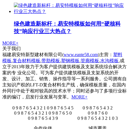
绿色建造新标杆：易安特模板如何用“硬核科
技”响应行业三大热点？
MORE+
关于我们
福建易安特新型建材有限公司(
www.eante58.com
)主营：
塑料
模板
,
复合材料模板
,
带肋模板
,
塑钢模板
,
管廊模板
,
水沟模板
,成
立于2013年致力于为客户提供建筑模板及支架系统综合解决方
案的专 业化公司。可为客户提供建筑模板及支架系统的开
发、设计、加工、销售、操作指导等一系列服务。公司拥有自
主知识产权的LFT-D复合材料生产线，确保模板质量，在国内
外同行中处于相对较高的技术水平；同时还参与了多项行业标
准的编订，启发行业发展与变革。
MORE+
0
9
8
7
6
5
4
3
2
1
0
9
8
7
6
5
4
5
0
9
8
7
6
5
4
3
2
0
9
8
7
6
5
4
3
2
1
0
9
8
7
6
5
0
0
9
8
7
6
0
0
9
8
7
6
5
4
3
9
0
9
8
7
6
5
4
3
2
1
0
3
合作伙伴
城市覆盖