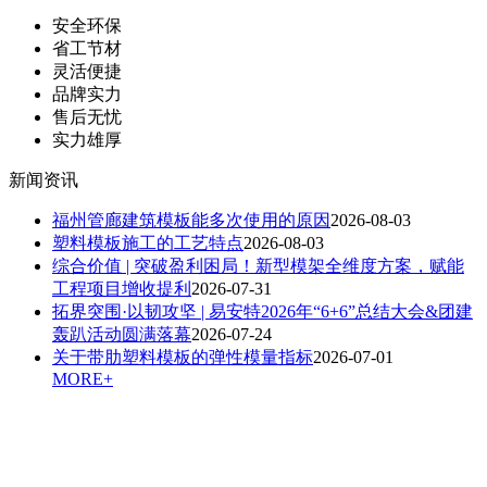
安全环保
省工节材
灵活便捷
品牌实力
售后无忧
实力雄厚
新闻资讯
福州管廊建筑模板能多次使用的原因
2026-08-03
塑料模板施工的工艺特点
2026-08-03
综合价值 | 突破盈利困局！新型模架全维度方案，赋能
工程项目增收提利
2026-07-31
拓界突围·以韧攻坚 | 易安特2026年“6+6”总结大会&团建
轰趴活动圆满落幕
2026-07-24
关于带肋塑料模板的弹性模量指标
2026-07-01
MORE+
扫一扫，关注我们