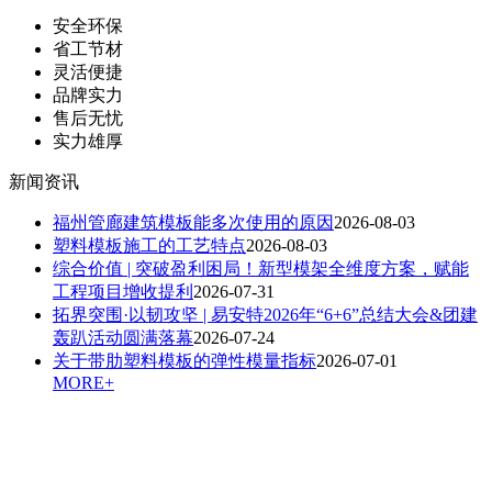
安全环保
省工节材
灵活便捷
品牌实力
售后无忧
实力雄厚
新闻资讯
福州管廊建筑模板能多次使用的原因
2026-08-03
塑料模板施工的工艺特点
2026-08-03
综合价值 | 突破盈利困局！新型模架全维度方案，赋能
工程项目增收提利
2026-07-31
拓界突围·以韧攻坚 | 易安特2026年“6+6”总结大会&团建
轰趴活动圆满落幕
2026-07-24
关于带肋塑料模板的弹性模量指标
2026-07-01
MORE+
扫一扫，关注我们